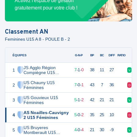
Activez l'espace de gestion
gratuitement pour votre club !
Classement
AN
Feminines U15 A 8 - POULE B - 2
ÉQUIPES
PTS
JO
G-N-P
BP
BC
DIFF
RATIO
JS Agglo Région
1
22
8
7
-
1
-
0
38
11
27
V
V
Compiègne U15
Féminines
US Chauny U15
2
21
8
7
-
0
-
1
43
7
36
D
V
Féminines
US Gouvieux U15
3
16
8
5
-
1
-
2
42
21
21
V
N
Féminines
AS Noailles-Cauvigny
4
14
8
5
-
0
-
2
35
25
10
D
V
2 U15 Féminines
US Bruyeres
5
12
8
4
-
0
-
4
21
30
-9
V
D
Montberault U15