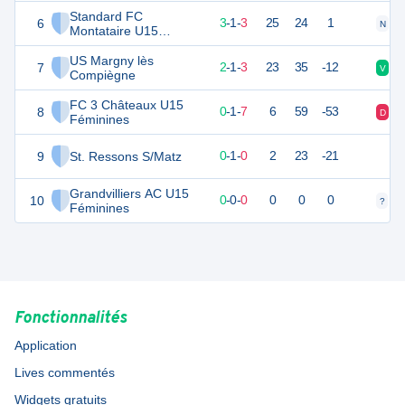
Féminines
Standard FC
6
9
8
3
-
1
-
3
25
24
1
N
D
Montataire U15
Féminines
US Margny lès
7
5
8
2
-
1
-
3
23
35
-12
V
D
Compiègne
FC 3 Châteaux U15
8
1
8
0
-
1
-
7
6
59
-53
D
D
Féminines
9
St. Ressons S/Matz
-6
8
0
-
1
-
0
2
23
-21
Grandvilliers AC U15
10
0
0
0
-
0
-
0
0
0
0
?
?
Féminines
Fonctionnalités
Application
Lives commentés
Widgets gratuits