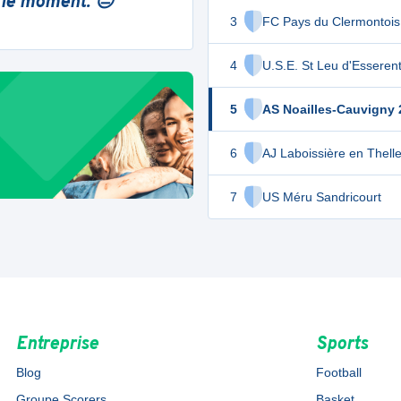
 le moment. 😔
3
FC Pays du Clermontoi
4
U.S.E. St Leu d'Esseren
5
AS Noailles-Cauvigny 
6
AJ Laboissière en Thell
7
US Méru Sandricourt
Entreprise
Sports
Blog
Football
Groupe Scorers
Basket