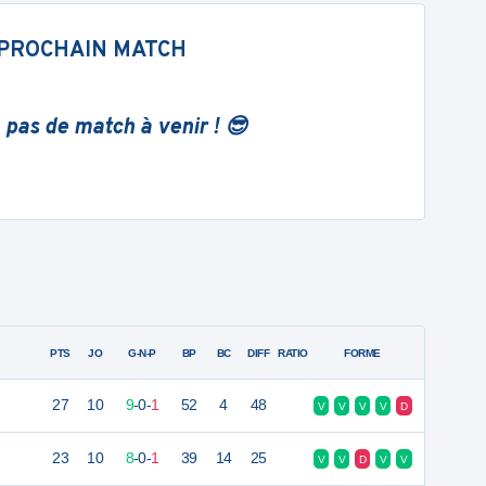
PROCHAIN MATCH
 pas de match à venir ! 😎
PTS
JO
G-N-P
BP
BC
DIFF
RATIO
FORME
27
10
9
-
0
-
1
52
4
48
V
V
V
V
D
23
10
8
-
0
-
1
39
14
25
V
V
D
V
V