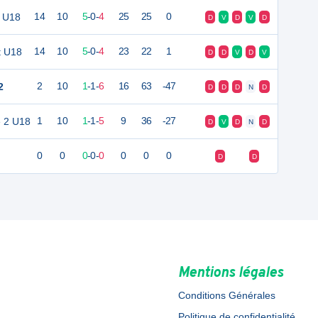
s U18
14
10
5
-
0
-
4
25
25
0
D
V
D
V
D
t U18
14
10
5
-
0
-
4
23
22
1
D
D
V
D
V
2
2
10
1
-
1
-
6
16
63
-47
D
D
D
N
D
e 2 U18
1
10
1
-
1
-
5
9
36
-27
D
V
D
N
D
0
0
0
-
0
-
0
0
0
0
D
D
Mentions légales
Conditions Générales
Politique de confidentialité