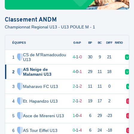
Classement
ANDM
Championnat Regional U13 - U13 POULE M - 1
ÉQUIPES
PTS
JO
G-N-P
BP
BC
DIFF
RATIO
CS de M'Ramadoudou
1
13
5
4
-
1
-
0
30
9
21
V
U13
AS Neige de
2
12
5
4
-
0
-
1
29
11
18
V
Malamani U13
3
Maharavo FC U13
7
5
2
-
1
-
2
11
11
0
V
4
Et. Hapandzo U13
7
5
2
-
1
-
2
19
17
2
D
5
Asce de Mirereni U13
3
5
1
-
0
-
4
6
29
-23
D
6
AS Tour Eiffel U13
1
5
0
-
1
-
4
6
24
-18
D