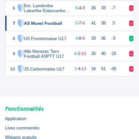
Ent. Landorthe
6
22
18
6
-
4
-
8
26
33
-7
D
V
Labarthe Estancarbon
Savarthes
7
AS Muret Football
22
18
5
-
7
-
6
41
38
3
D
N
8
US Frontonnaise U17
20
18
4
-
8
-
6
33
36
-3
V
D
Albi Marssac Tarn
9
20
18
6
-
2
-
10
25
40
-15
D
V
Football ASPTT U17
10
JS Carbonnaise U17
6
18
1
-
4
-
13
16
51
-35
D
D
Fonctionnalités
Application
Lives commentés
Widgets gratuits