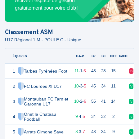
Activez l'espace de gestion
gratuitement pour votre club !
Classement
ASM
U17 Régional 1 M - POULE C - Unique
ÉQUIPES
PTS
JO
G-N-P
BP
BC
DIFF
RATIO
1
Tarbes Pyrénées Foot
34
18
11
-
1
-
6
43
28
15
D
V
2
FC Lourdes XI U17
32
18
10
-
3
-
5
45
34
11
V
N
Montauban FC Tarn et
3
32
18
10
-
2
-
6
55
41
14
V
V
Garonne U17
Onet le Chateau
4
30
18
9
-
4
-
5
34
32
2
V
D
Football
5
Arrats Gimone Save
27
18
8
-
3
-
7
43
34
9
V
D