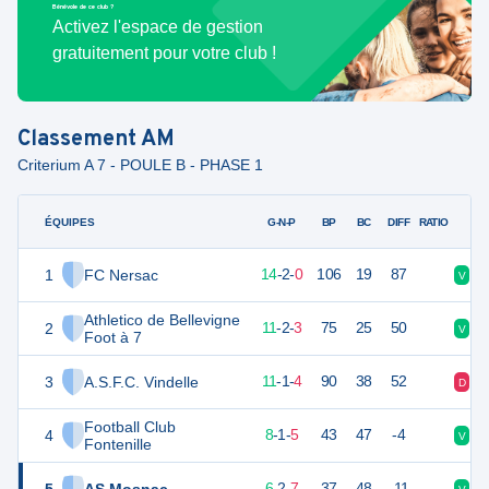
Bénévole de ce club ?
Activez l'espace de gestion
gratuitement pour votre club !
Classement
AM
Criterium A 7 - POULE B - PHASE 1
ÉQUIPES
PTS
JO
G-N-P
BP
BC
DIFF
RATIO
1
FC Nersac
44
16
14
-
2
-
0
106
19
87
V
V
Athletico de Bellevigne
2
35
16
11
-
2
-
3
75
25
50
V
D
Foot à 7
3
A.S.F.C. Vindelle
34
16
11
-
1
-
4
90
38
52
D
V
Football Club
4
23
16
8
-
1
-
5
43
47
-4
V
D
Fontenille
19
16
6
-
2
-
7
37
48
-11