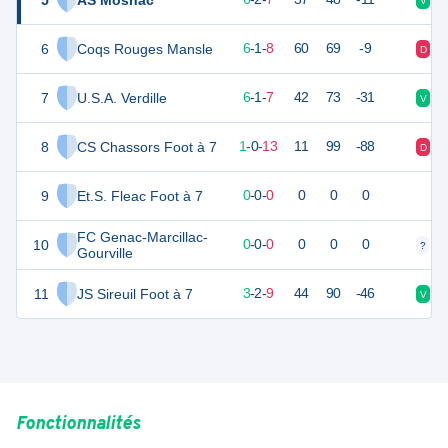
5
AS Mosnac
V
D
6
Coqs Rouges Mansle
18
16
6
-
1
-
8
60
69
-9
D
V
7
U.S.A. Verdille
17
16
6
-
1
-
7
42
73
-31
V
D
8
CS Chassors Foot à 7
0
16
1
-
0
-
13
11
99
-88
D
D
9
Et.S. Fleac Foot à 7
0
0
0
-
0
-
0
0
0
0
FC Genac-Marcillac-
10
0
0
0
-
0
-
0
0
0
0
?
?
Gourville
11
JS Sireuil Foot à 7
9
16
3
-
2
-
9
44
90
-46
V
N
Fonctionnalités