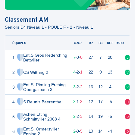
Classement
AM
Seniors D4 Niveau 1 - POULE F - 2 - Niveau 1
ÉQUIPES
PTS
JO
G-N-P
BP
BC
DIFF
RATIO
Ent.S.Gros Rederching
1
21
7
7
-
0
-
0
27
7
20
V
V
Bettviller
2
CS Wittring 2
14
7
4
-
2
-
1
22
9
13
V
V
Ent.S. Rimling Erching
3
11
7
3
-
2
-
2
16
12
4
V
D
Obergailbach 3
4
S Reunis Baerenthal
10
7
3
-
1
-
3
12
17
-5
D
V
Achen Etting
5
8
7
2
-
2
-
3
14
19
-5
D
D
Schmittviller 2008 4
Ent.S. Ormersviller
6
6
7
2
-
0
-
5
10
14
-4
D
D
Epping 2