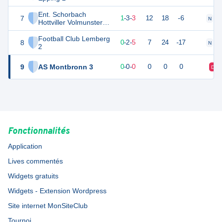
Ent. Schorbach
7
6
7
1
-
3
-
3
12
18
-6
N
V
Hottviller Volmunster
13 2
Football Club Lemberg
8
2
7
0
-
2
-
5
7
24
-17
N
D
2
9
AS Montbronn 3
0
0
0
-
0
-
0
0
0
0
D
Fonctionnalités
Application
Lives commentés
Widgets gratuits
Widgets - Extension Wordpress
Site internet MonSiteClub
Tournoi