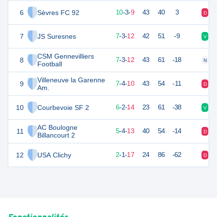
6
Sèvres FC 92
33
22
10
-
3
-
9
43
40
3
D
D
7
JS Suresnes
24
22
7
-
3
-
12
42
51
-9
V
D
CSM Gennevilliers
8
24
22
7
-
3
-
12
43
61
-18
N
D
Football
Villeneuve la Garenne
9
23
22
7
-
4
-
10
43
54
-11
D
N
Am.
10
Courbevoie SF 2
20
22
6
-
2
-
14
23
61
-38
V
V
AC Boulogne
11
19
22
5
-
4
-
13
40
54
-14
D
V
Billancourt 2
12
USA Clichy
5
22
2
-
1
-
17
24
86
-62
D
N