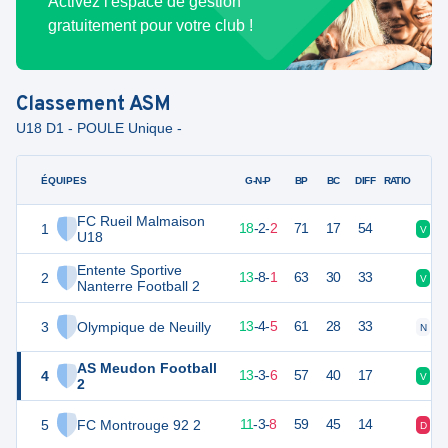
Activez l'espace de gestion
gratuitement pour votre club !
Classement
ASM
U18 D1 - POULE Unique -
ÉQUIPES
PTS
JO
G-N-P
BP
BC
DIFF
RATIO
FC Rueil Malmaison
1
56
22
18
-
2
-
2
71
17
54
V
V
U18
Entente Sportive
2
47
22
13
-
8
-
1
63
30
33
V
V
Nanterre Football 2
3
Olympique de Neuilly
42
22
13
-
4
-
5
61
28
33
N
D
AS Meudon Football
4
42
22
13
-
3
-
6
57
40
17
V
D
2
5
FC Montrouge 92 2
36
22
11
-
3
-
8
59
45
14
D
D