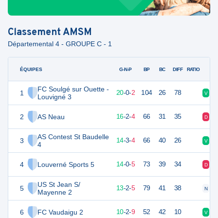
Classement
AMSM
Départemental 4 - GROUPE C - 1
ÉQUIPES
PTS
JO
G-N-P
BP
BC
DIFF
RATIO
FC Soulgé sur Ouette -
1
60
22
20
-
0
-
2
104
26
78
V
V
Louvigné 3
2
AS Neau
50
22
16
-
2
-
4
66
31
35
D
D
AS Contest St Baudelle
3
44
22
14
-
3
-
4
66
40
26
V
V
4
4
Louverné Sports 5
39
22
14
-
0
-
5
73
39
34
D
V
US St Jean S/
5
39
22
13
-
2
-
5
79
41
38
N
V
Mayenne 2
6
FC Vaudaigu 2
31
22
10
-
2
-
9
52
42
10
V
V