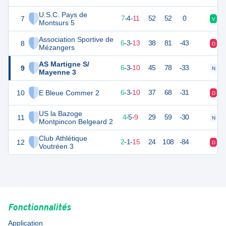
U.S.C. Pays de
7
25
22
7
-
4
-
11
52
52
0
V
D
Montsurs 5
Association Sportive de
8
21
22
6
-
3
-
13
38
81
-43
D
D
Mézangers
AS Martigne S/
9
18
22
6
-
3
-
10
45
78
-33
N
V
Mayenne 3
10
E Bleue Commer 2
18
22
6
-
3
-
10
37
68
-31
D
N
US la Bazoge
11
13
22
4
-
5
-
9
29
59
-30
N
V
Montpincon Belgeard 2
Club Athlétique
12
2
22
2
-
1
-
15
24
108
-84
D
D
Voutréen 3
Fonctionnalités
Application