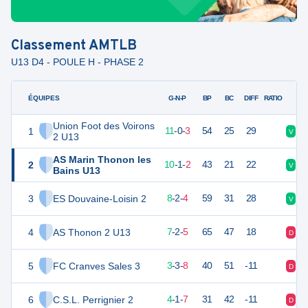
Classement
AMTLB
U13 D4 - POULE H - PHASE 2
ÉQUIPES
PTS
JO
G-N-P
BP
BC
DIFF
RATIO
Union Foot des Voirons
1
33
14
11
-
0
-
3
54
25
29
V
V
2 U13
AS Marin Thonon les
2
31
13
10
-
1
-
2
43
21
22
V
V
Bains U13
3
ES Douvaine-Loisin 2
26
14
8
-
2
-
4
59
31
28
V
V
4
AS Thonon 2 U13
23
14
7
-
2
-
5
65
47
18
D
V
5
FC Cranves Sales 3
12
14
3
-
3
-
8
40
51
-11
D
N
6
C.S.L. Perrignier 2
12
13
4
-
1
-
7
31
42
-11
D
D