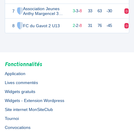
Association Jeunes
7
12
14
3
-
3
-
8
33
63
-30
D
D
Anthy Margencel 3
U13
8
FC du Gavot 2 U13
6
14
2
-
2
-
8
31
76
-45
D
D
Fonctionnalités
Application
Lives commentés
Widgets gratuits
Widgets - Extension Wordpress
Site internet MonSiteClub
Tournoi
Convocations