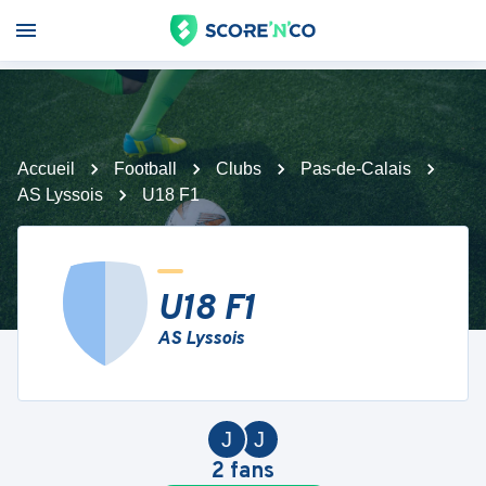
Accueil
Football
Clubs
Pas-de-Calais
AS Lyssois
U18 F1
U18 F1
AS Lyssois
J
J
2
fans