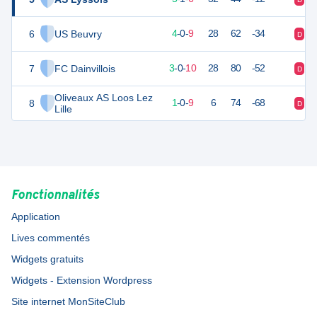
6
US Beuvry
11
14
4
-
0
-
9
28
62
-34
D
D
7
FC Dainvillois
8
14
3
-
0
-
10
28
80
-52
D
D
Oliveaux AS Loos Lez
8
-1
14
1
-
0
-
9
6
74
-68
D
D
Lille
Fonctionnalités
Application
Lives commentés
Widgets gratuits
Widgets - Extension Wordpress
Site internet MonSiteClub