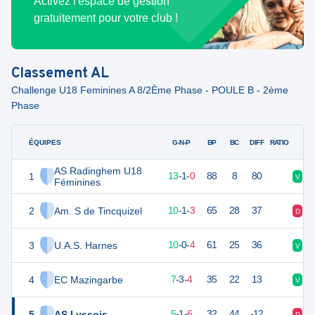
Activez l'espace de gestion
gratuitement pour votre club !
Classement
AL
Challenge U18 Feminines A 8/2Ème Phase - POULE B - 2ème
Phase
ÉQUIPES
PTS
JO
G-N-P
BP
BC
DIFF
RATIO
AS Radinghem U18
1
40
14
13
-
1
-
0
88
8
80
V
N
Féminines
2
Am. S de Tincquizel
31
14
10
-
1
-
3
65
28
37
D
V
3
U.A.S. Harnes
30
14
10
-
0
-
4
61
25
36
V
V
4
EC Mazingarbe
24
14
7
-
3
-
4
35
22
13
V
N
5
AS Lyssois
14
14
5
-
1
-
6
32
44
-12
D
D