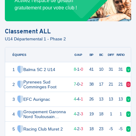
Activez l'espace de gestion
gratuitement pour votre club !
Classement
ALL
U14 Départemental 1 - Phase 2
ÉQUIPES
PTS
JO
G-N-P
BP
BC
DIFF
RATIO
1
Balma SC 2 U14
25
9
8
-
1
-
0
41
10
31
31
V
N
Pyrenees Sud
2
21
9
7
-
0
-
2
38
17
21
21
D
V
Comminges Foot
3
EFC Aurignac
16
9
4
-
4
-
1
26
13
13
13
V
N
Groupement Garonna
4
14
9
4
-
2
-
3
19
18
1
1
V
N
Nord Toulousain
Football Club 2
5
Racing Club Muret 2
14
9
4
-
2
-
3
18
23
-5
-5
V
N