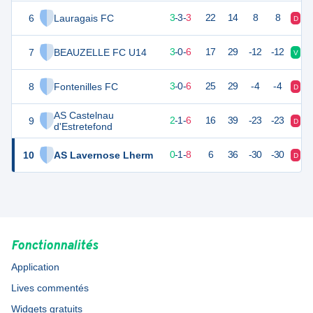
6
Lauragais FC
12
9
3
-
3
-
3
22
14
8
8
D
N
7
BEAUZELLE FC U14
9
9
3
-
0
-
6
17
29
-12
-12
V
V
8
Fontenilles FC
9
9
3
-
0
-
6
25
29
-4
-4
D
D
AS Castelnau
9
7
9
2
-
1
-
6
16
39
-23
-23
D
N
d'Estretefond
10
AS Lavernose Lherm
1
9
0
-
1
-
8
6
36
-30
-30
D
D
Fonctionnalités
Application
Lives commentés
Widgets gratuits