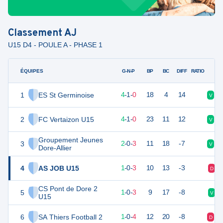
Classement
AJ
U15 D4 - POULE A - PHASE 1
ÉQUIPES
PTS
JO
G-N-P
BP
BC
DIFF
RATIO
1
ES St Germinoise
13
5
4
-
1
-
0
18
4
14
V
V
2
FC Vertaizon U15
13
5
4
-
1
-
0
23
11
12
V
N
Groupement Jeunes
3
6
5
2
-
0
-
3
11
18
-7
V
V
Dore-Allier
4
AS JOB U15
3
4
1
-
0
-
3
10
13
-3
D
CS Pont de Dore 2
5
3
4
1
-
0
-
3
9
17
-8
V
U15
6
SA Thiers Football 2
3
5
1
-
0
-
4
12
20
-8
D
D