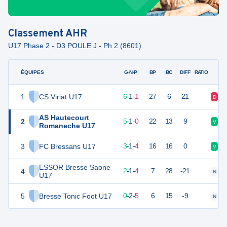
Classement
AHR
U17 Phase 2 - D3 POULE J - Ph 2 (8601)
ÉQUIPES
PTS
JO
G-N-P
BP
BC
DIFF
RATIO
1
CS Viriat U17
19
8
6
-
1
-
1
27
6
21
D
V
AS Hautecourt
2
11
8
5
-
1
-
0
22
13
9
V
V
Romaneche U17
3
FC Bressans U17
10
8
3
-
1
-
4
16
16
0
V
V
ESSOR Bresse Saone
4
7
7
2
-
1
-
4
7
28
-21
N
D
U17
5
Bresse Tonic Foot U17
2
7
0
-
2
-
5
6
15
-9
N
D