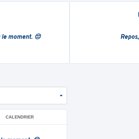
r le moment. 😔
Repos,
CALENDRIER