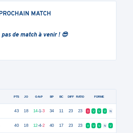
PROCHAIN MATCH
 pas de match à venir ! 😎
PTS
JO
G-N-P
BP
BC
DIFF
RATIO
FORME
43
18
14
-
1
-
3
34
11
23
23
D
V
V
V
N
e
40
18
12
-
4
-
2
40
17
23
23
V
V
V
N
V