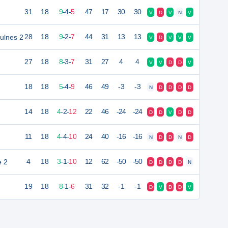
31
18
9
-
4
-
5
47
17
30
30
V
D
V
N
V
ulnes 2
28
18
9
-
2
-
7
44
31
13
13
V
D
V
V
V
27
18
8
-
3
-
7
31
27
4
4
V
V
D
D
V
18
18
5
-
4
-
9
46
49
-3
-3
N
D
D
D
D
14
18
4
-
2
-
12
22
46
-24
-24
D
D
V
D
D
11
18
4
-
4
-
10
24
40
-16
-16
N
D
D
N
D
e 2
4
18
3
-
1
-
10
12
62
-50
-50
D
D
D
D
N
19
18
8
-
1
-
6
31
32
-1
-1
D
V
D
D
V