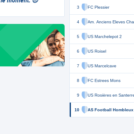
 le moment. 😔
3
FC Plessier
4
Am. Anciens Eleves Cha
5
US Marchelepot 2
6
US Roisel
7
US Marcelcave
8
FC Estrees Mons
9
US Rosières en Santerr
10
AS Football Hombleux