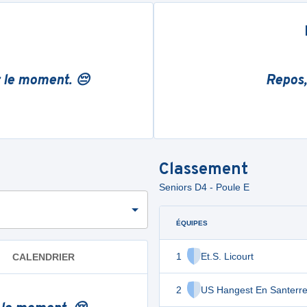
r le moment. 😔
Repos,
Classement
Seniors D4 - Poule E
ÉQUIPES
1
Et.S. Licourt
CALENDRIER
2
US Hangest En Santerr