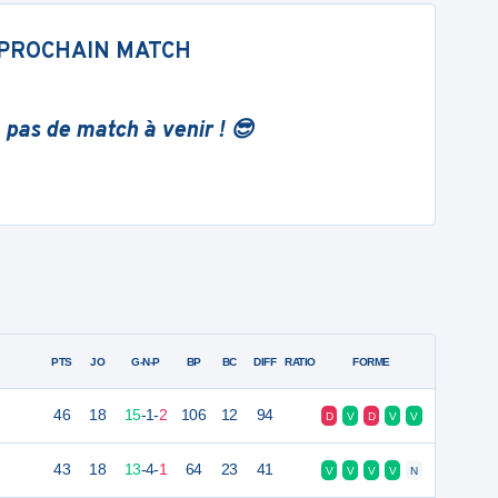
PROCHAIN MATCH
 pas de match à venir ! 😎
PTS
JO
G-N-P
BP
BC
DIFF
RATIO
FORME
46
18
15
-
1
-
2
106
12
94
D
V
D
V
V
43
18
13
-
4
-
1
64
23
41
V
V
V
V
N