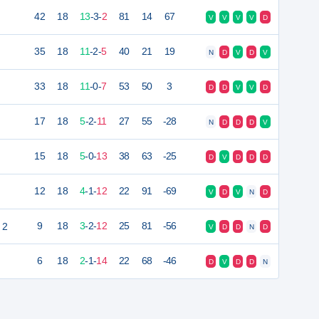
42
18
13
-
3
-
2
81
14
67
V
V
V
V
D
35
18
11
-
2
-
5
40
21
19
N
D
V
D
V
33
18
11
-
0
-
7
53
50
3
D
D
V
V
D
17
18
5
-
2
-
11
27
55
-28
N
D
D
D
V
15
18
5
-
0
-
13
38
63
-25
D
V
D
D
D
12
18
4
-
1
-
12
22
91
-69
V
D
V
N
D
 2
9
18
3
-
2
-
12
25
81
-56
V
D
D
N
D
6
18
2
-
1
-
14
22
68
-46
D
V
D
D
N