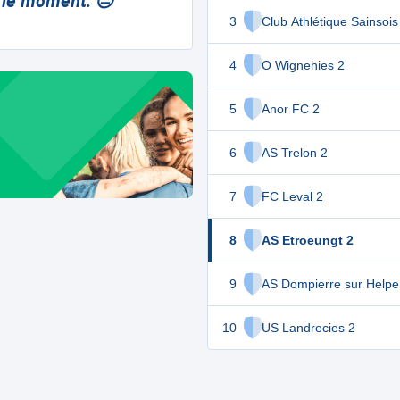
 le moment. 😔
3
Club Athlétique Sainsois
4
O Wignehies 2
5
Anor FC 2
6
AS Trelon 2
7
FC Leval 2
8
AS Etroeungt 2
9
AS Dompierre sur Helpe
10
US Landrecies 2