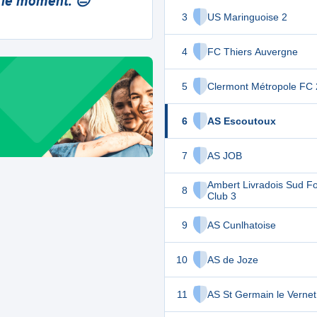
 le moment. 😔
3
US Maringuoise 2
4
FC Thiers Auvergne
5
Clermont Métropole FC 
6
AS Escoutoux
7
AS JOB
Ambert Livradois Sud Fo
8
Club 3
9
AS Cunlhatoise
10
AS de Joze
11
AS St Germain le Vernet