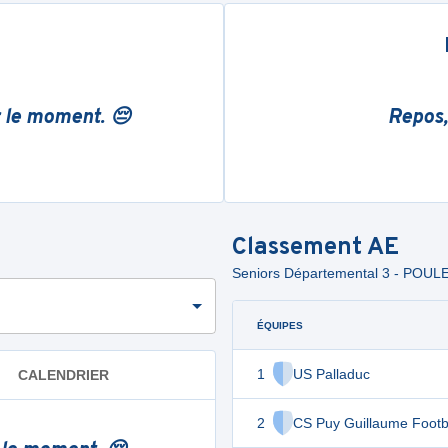
r le moment. 😔
Repos,
Classement
AE
Seniors Départemental 3 - POUL
ÉQUIPES
1
US Palladuc
CALENDRIER
2
CS Puy Guillaume Footb