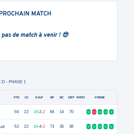
PROCHAIN MATCH
 pas de match à venir ! 😎
E D - PHASE 1
PTS
JO
G-N-P
BP
BC
DIFF
RATIO
FORME
56
22
18
-
2
-
2
84
14
70
V
D
V
V
V
all
52
22
16
-
4
-
2
73
35
38
V
V
V
V
V