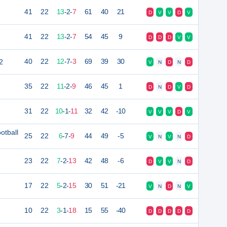
41
22
13
-
2
-
7
61
40
21
D
V
V
D
V
41
22
13
-
2
-
7
54
45
9
D
D
D
V
V
2
40
22
12
-
7
-
3
69
39
30
V
N
D
N
D
35
22
11
-
2
-
9
46
45
1
D
N
D
V
D
31
22
10
-
1
-
11
32
42
-10
V
V
V
D
V
otball
25
22
6
-
7
-
9
44
49
-5
V
N
V
N
D
23
22
7
-
2
-
13
42
48
-6
D
V
V
N
D
17
22
5
-
2
-
15
30
51
-21
V
N
D
N
V
10
22
3
-
1
-
18
15
55
-40
D
D
D
D
D