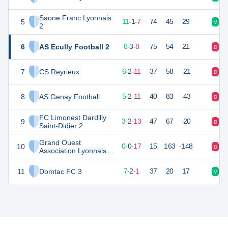
Saone Franc Lyonnais
5
34
19
11
-
1
-
7
74
45
29
V
D
2
6
AS Ecully Football 2
27
19
8
-
3
-
8
75
54
21
D
V
7
CS Reyrieux
20
19
6
-
2
-
11
37
58
-21
D
D
8
AS Genay Football
16
19
5
-
2
-
11
40
83
-43
D
N
FC Limonest Dardilly
9
10
19
3
-
2
-
13
47
67
-20
D
D
Saint-Didier 2
Grand Ouest
10
-2
19
0
-
0
-
17
15
163
-148
D
D
Association Lyonnaise
2
11
Domtac FC 3
23
10
7
-
2
-
1
37
20
17
V
V