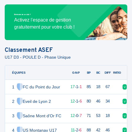
Bénévole de ce club ?
Activez l'espace de gestion
gratuitement pour votre club !
Classement
ASEF
U17 D3 - POULE D - Phase Unique
ÉQUIPES
PTS
JO
G-N-P
BP
BC
DIFF
RATIO
1
FC du Point du Jour
52
19
17
-
1
-
1
85
18
67
V
D
2
Eveil de Lyon 2
37
19
12
-
1
-
6
80
46
34
V
D
3
Saône Mont d'Or FC
36
19
12
-
0
-
7
71
53
18
V
V
4
US Montanay U17
35
19
11
-
2
-
6
88
42
46
V
N