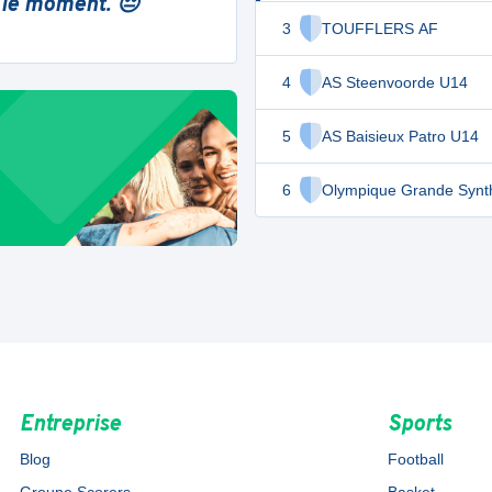
 le moment. 😔
3
TOUFFLERS AF
4
AS Steenvoorde U14
5
AS Baisieux Patro U14
6
Olympique Grande Synt
Entreprise
Sports
Blog
Football