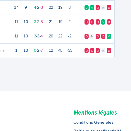
14
9
4
-
2
-
3
22
19
3
V
V
D
N
D
11
10
3
-
2
-
5
21
19
2
D
D
D
V
D
11
10
3
-
3
-
4
20
22
-2
D
N
D
D
V
he
1
10
0
-
2
-
7
12
45
-33
D
D
D
N
D
Mentions légales
Conditions Générales