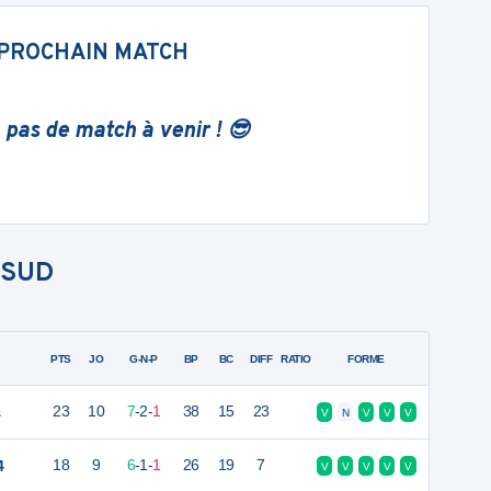
PROCHAIN MATCH
 pas de match à venir ! 😎
-SUD
PTS
JO
G-N-P
BP
BC
DIFF
RATIO
FORME
s
23
10
7
-
2
-
1
38
15
23
V
N
V
V
V
4
18
9
6
-
1
-
1
26
19
7
V
V
V
V
V