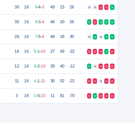
30
16
9
-
4
-
3
49
23
26
N
N
D
D
V
30
16
9
-
3
-
4
46
20
26
V
D
V
V
V
26
16
7
-
5
-
4
48
18
30
N
V
N
V
V
16
16
5
-
1
-
10
27
49
-22
D
D
D
V
D
12
16
4
-
2
-
10
28
40
-12
V
N
D
D
D
11
16
4
-
1
-
11
30
52
-22
D
D
N
D
D
3
16
1
-
0
-
15
11
81
-70
D
V
D
D
D