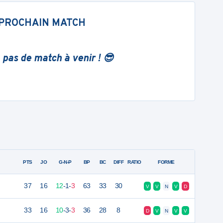
PROCHAIN MATCH
 pas de match à venir ! 😎
PTS
JO
G-N-P
BP
BC
DIFF
RATIO
FORME
37
16
12
-
1
-
3
63
33
30
V
V
N
V
D
33
16
10
-
3
-
3
36
28
8
D
V
N
V
V