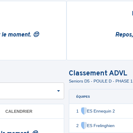
r le moment. 😔
Repos,
Classement
ADVL
Seniors D5 - POULE D - PHASE 1
ÉQUIPES
1
ES Ennequin 2
CALENDRIER
2
ES Frelinghien