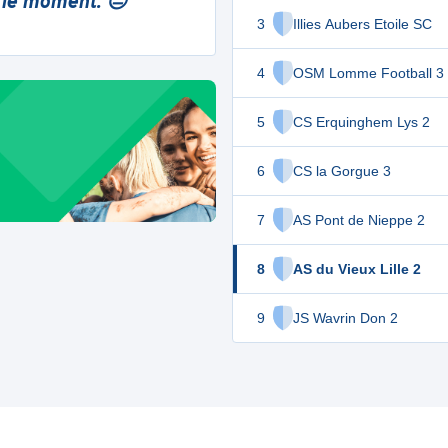
 le moment. 😔
3
Illies Aubers Etoile SC
4
OSM Lomme Football 3
5
CS Erquinghem Lys 2
6
CS la Gorgue 3
7
AS Pont de Nieppe 2
8
AS du Vieux Lille 2
9
JS Wavrin Don 2