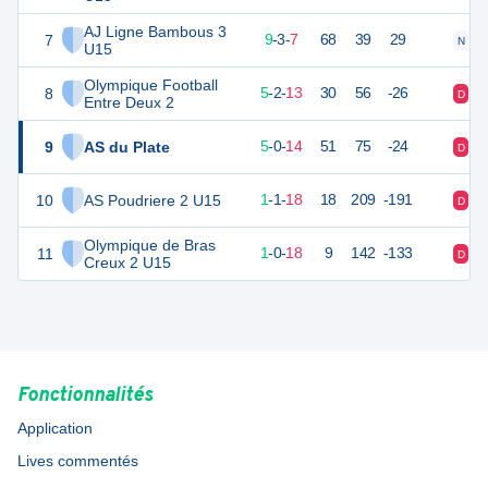
AJ Ligne Bambous 3
7
49
20
9
-
3
-
7
68
39
29
N
V
U15
Olympique Football
8
37
20
5
-
2
-
13
30
56
-26
D
V
Entre Deux 2
9
AS du Plate
34
20
5
-
0
-
14
51
75
-24
D
D
10
AS Poudriere 2 U15
24
20
1
-
1
-
18
18
209
-191
D
V
Olympique de Bras
11
22
20
1
-
0
-
18
9
142
-133
D
D
Creux 2 U15
Fonctionnalités
Application
Lives commentés