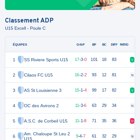
Classement
ADP
U15 Excell - Poule C
ÉQUIPES
PTS
JO
G-N-P
BP
BC
DIFF
RATIO
1
SS Riviere Sports U15
74
20
17
-
3
-
0
101
18
83
V
V
2
Cilaos FC U15
70
20
16
-
2
-
2
93
12
81
N
N
3
AS St Louisienne 3
66
20
15
-
1
-
4
99
17
82
V
V
4
OC des Avirons 2
56
20
11
-
3
-
6
63
29
34
N
V
5
A.S.C. de Corbeil U15
54
20
11
-
1
-
8
71
35
36
D
D
Am. Chaloupe St Leu 2
6
51
20
9
-
4
-
7
61
32
29
N
V
U15