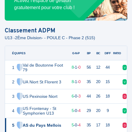
Activez l'espace de gestion
gratuitement pour votre club !
Classement
ADPM
U13 -2Ème Division- - POULE C - Phase 2 (515)
ÉQUIPES
PTS
JO
G-N-P
BP
BC
DIFF
RATIO
Val de Boutonne Foot
1
25
9
8
-
1
-
0
56
12
44
V
V
79
2
UA Niort St Florent 3
25
9
8
-
1
-
0
35
20
15
V
V
3
US Pexinoise Niort
18
9
6
-
0
-
3
44
26
18
D
V
US Frontenay - St
4
15
9
5
-
0
-
4
29
20
9
V
V
Symphorien U13
5
AS du Pays Mellois
15
9
5
-
0
-
4
35
17
18
D
V