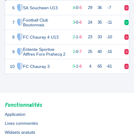
6
SA Soucheen U13
12
9
4
-
0
-
5
29
36
-7
D
D
Football Club
7
9
9
3
-
0
-
6
24
35
-11
V
V
Boutonnais
8
FC Chauray 4 U13
7
9
2
-
1
-
6
23
33
-10
D
D
Entente Sportive
9
6
9
2
-
0
-
7
25
40
-15
D
V
Aiffres Fors Prahecq 2
10
FC Chauray 3
-1
9
0
-
1
-
6
4
65
-61
D
N
Fonctionnalités
Application
Lives commentés
Widgets gratuits