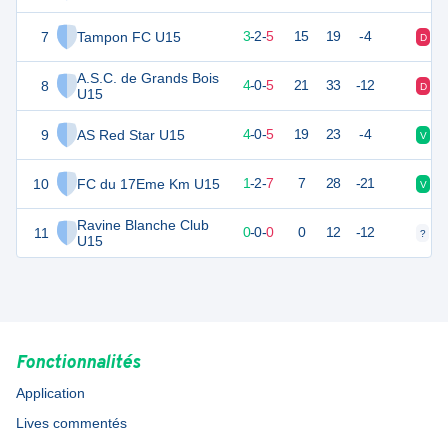
7
Tampon FC U15
21
10
3
-
2
-
5
15
19
-4
D
N
A.S.C. de Grands Bois
8
21
9
4
-
0
-
5
21
33
-12
D
D
U15
9
AS Red Star U15
21
9
4
-
0
-
5
19
23
-4
V
V
10
FC du 17Eme Km U15
15
10
1
-
2
-
7
7
28
-21
V
D
Ravine Blanche Club
11
0
3
0
-
0
-
0
0
12
-12
?
?
U15
Fonctionnalités
Application
Lives commentés