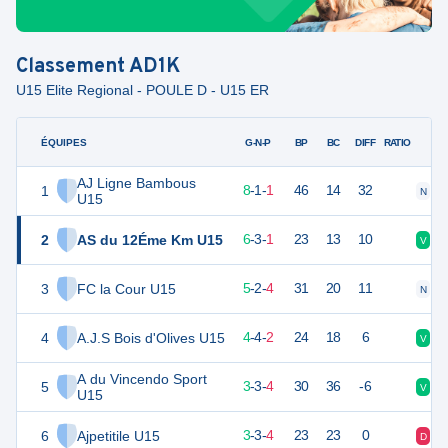
Classement
AD1K
U15 Elite Regional - POULE D - U15 ER
ÉQUIPES
PTS
JO
G-N-P
BP
BC
DIFF
RATIO
AJ Ligne Bambous
1
35
10
8
-
1
-
1
46
14
32
N
V
U15
2
AS du 12Éme Km U15
31
10
6
-
3
-
1
23
13
10
V
N
3
FC la Cour U15
28
11
5
-
2
-
4
31
20
11
N
D
4
A.J.S Bois d'Olives U15
26
10
4
-
4
-
2
24
18
6
V
N
A du Vincendo Sport
5
22
10
3
-
3
-
4
30
36
-6
V
V
U15
6
Ajpetitile U15
22
10
3
-
3
-
4
23
23
0
D
V