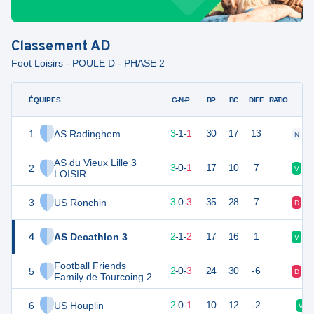
Classement
AD
Foot Loisirs - POULE D - PHASE 2
ÉQUIPES
PTS
JO
G-N-P
BP
BC
DIFF
RATIO
1
AS Radinghem
10
5
3
-
1
-
1
30
17
13
N
V
AS du Vieux Lille 3
2
9
4
3
-
0
-
1
17
10
7
V
V
LOISIR
3
US Ronchin
9
6
3
-
0
-
3
35
28
7
D
V
4
AS Decathlon 3
7
5
2
-
1
-
2
17
16
1
V
N
Football Friends
5
6
5
2
-
0
-
3
24
30
-6
D
D
Family de Tourcoing 2
6
US Houplin
6
3
2
-
0
-
1
10
12
-2
V