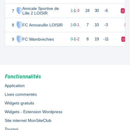
Amicale Sportive de
7
4
5
1
-
1
-
3
24
30
-6
D
V
Lille 2 LOISIR
8
FC Annoeullin LOISIR
3
2
1
-
0
-
1
7
10
-3
D
9
FC Wambrechies
1
3
0
-
1
-
2
8
19
-11
D
Fonctionnalités
Application
Lives commentés
Widgets gratuits
Widgets - Extension Wordpress
Site internet MonSiteClub
Tournoi