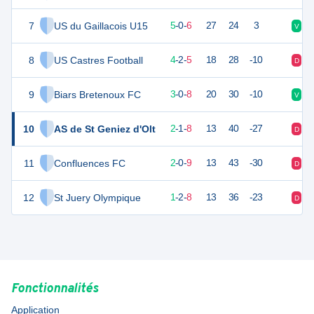
7
US du Gaillacois U15
15
11
5
-
0
-
6
27
24
3
V
D
8
US Castres Football
14
11
4
-
2
-
5
18
28
-10
D
D
9
Biars Bretenoux FC
9
11
3
-
0
-
8
20
30
-10
V
D
10
AS de St Geniez d'Olt
7
11
2
-
1
-
8
13
40
-27
D
D
11
Confluences FC
6
11
2
-
0
-
9
13
43
-30
D
V
12
St Juery Olympique
4
11
1
-
2
-
8
13
36
-23
D
D
Fonctionnalités
Application