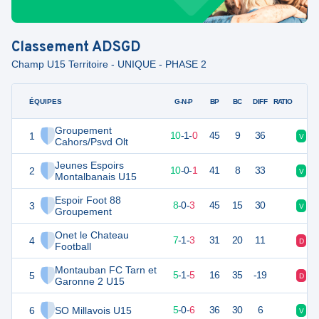
Classement
ADSGD
Champ U15 Territoire - UNIQUE - PHASE 2
ÉQUIPES
PTS
JO
G-N-P
BP
BC
DIFF
RATIO
Groupement
1
31
11
10
-
1
-
0
45
9
36
V
V
Cahors/Psvd Olt
Jeunes Espoirs
2
30
11
10
-
0
-
1
41
8
33
V
V
Montalbanais U15
Espoir Foot 88
3
24
11
8
-
0
-
3
45
15
30
V
D
Groupement
Onet le Chateau
4
22
11
7
-
1
-
3
31
20
11
D
V
Football
Montauban FC Tarn et
5
16
11
5
-
1
-
5
16
35
-19
D
V
Garonne 2 U15
6
SO Millavois U15
15
11
5
-
0
-
6
36
30
6
V
V