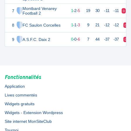
Montbard Venarey
7
5
8
1
-
2
-
5
19
30
-11
-11
D
D
Football 2
8
FC Saulon Corcelles
2
7
1
-
1
-
3
9
21
-12
-12
D
9
A.S.F.C. Daix 2
-1
7
0
-
0
-
6
7
44
-37
-37
D
Fonctionnalités
Application
Lives commentés
Widgets gratuits
Widgets - Extension Wordpress
Site internet MonSiteClub
Tournoi