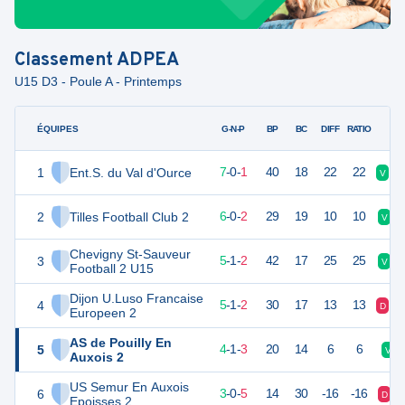
Classement
ADPEA
U15 D3 - Poule A - Printemps
ÉQUIPES
PTS
JO
G-N-P
BP
BC
DIFF
RATIO
1
Ent.S. du Val d'Ource
21
8
7
-
0
-
1
40
18
22
22
V
V
2
Tilles Football Club 2
18
8
6
-
0
-
2
29
19
10
10
V
Chevigny St-Sauveur
3
16
8
5
-
1
-
2
42
17
25
25
V
Football 2 U15
Dijon U.Luso Francaise
4
16
8
5
-
1
-
2
30
17
13
13
D
V
Europeen 2
AS de Pouilly En
5
13
8
4
-
1
-
3
20
14
6
6
V
Auxois 2
US Semur En Auxois
6
9
8
3
-
0
-
5
14
30
-16
-16
D
Epoisses 2