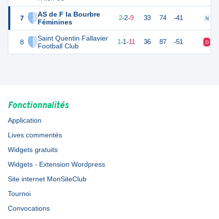
AS de F la Bourbre
7
7
14
2
-
2
-
9
33
74
-41
N
N
Féminines
Saint Quentin Fallavier
8
3
14
1
-
1
-
11
36
87
-51
D
D
Football Club
Fonctionnalités
Application
Lives commentés
Widgets gratuits
Widgets - Extension Wordpress
Site internet MonSiteClub
Tournoi
Convocations