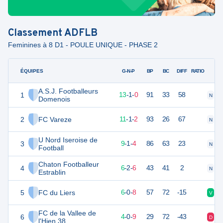
Classement
ADFLB
Feminines à 8 D1 - POULE UNIQUE - PHASE 2
ÉQUIPES
PTS
JO
G-N-P
BP
BC
DIFF
RATIO
A.S.J. Footballeurs
1
40
14
13
-
1
-
0
91
33
58
N
V
Domenois
2
FC Vareze
34
14
11
-
1
-
2
93
26
67
N
V
U Nord Iseroise de
3
28
14
9
-
1
-
4
86
63
23
N
V
Football
Chaton Footballeur
4
20
14
6
-
2
-
6
43
41
2
N
N
Estrablin
5
FC du Liers
18
14
6
-
0
-
8
57
72
-15
V
D
FC de la Vallee de
6
11
14
4
-
0
-
9
29
72
-43
D
D
l'Hien 38