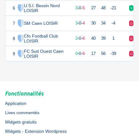
U.S.I. Bessin Nord
6
9
8
3
-
0
-
5
27
48
-21
V
V
LOISIR
7
SM Caen LOISIR
8
8
3
-
0
-
4
30
34
-4
D
D
Cfo Football Club
8
6
8
2
-
0
-
6
40
39
1
D
D
LOISIR
FC Sud Ouest Caen
9
-2
8
0
-
0
-
6
17
56
-39
D
D
LOISIR
Fonctionnalités
Application
Lives commentés
Widgets gratuits
Widgets - Extension Wordpress