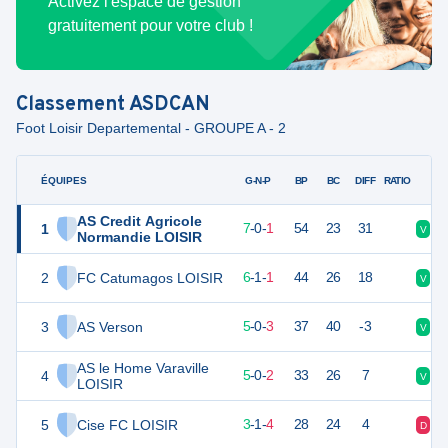
Activez l'espace de gestion
gratuitement pour votre club !
Classement
ASDCAN
Foot Loisir Departemental - GROUPE A - 2
ÉQUIPES
PTS
JO
G-N-P
BP
BC
DIFF
RATIO
AS Credit Agricole
1
21
8
7
-
0
-
1
54
23
31
V
V
Normandie LOISIR
2
FC Catumagos LOISIR
19
8
6
-
1
-
1
44
26
18
V
D
3
AS Verson
15
8
5
-
0
-
3
37
40
-3
V
D
AS le Home Varaville
4
14
8
5
-
0
-
2
33
26
7
V
V
LOISIR
5
Cise FC LOISIR
10
8
3
-
1
-
4
28
24
4
D
V