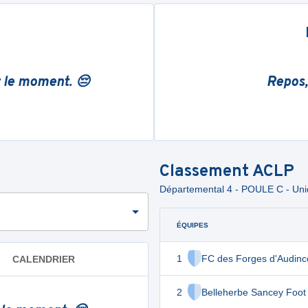
r le moment. 😔
Repos,
Classement
ACLP
Départemental 4 - POULE C - Un
ÉQUIPES
1
FC des Forges d'Audinc
CALENDRIER
2
Belleherbe Sancey Foot