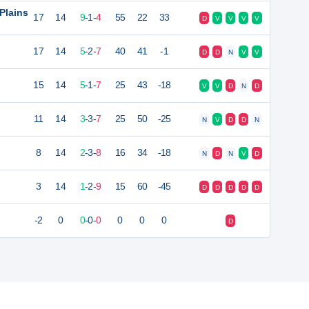
Plains
17
14
9
-
1
-
4
55
22
33
D
V
V
V
V
17
14
5
-
2
-
7
40
41
-1
D
D
N
V
V
15
14
5
-
1
-
7
25
43
-18
V
V
D
N
D
11
14
3
-
3
-
7
25
50
-25
N
V
D
D
N
8
14
2
-
3
-
8
16
34
-18
N
D
N
V
D
3
14
1
-
2
-
9
15
60
-45
D
D
D
D
D
-2
0
0
-
0
-
0
0
0
0
D