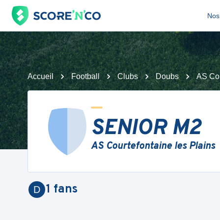
Nos 
Accueil
Football
Clubs
Doubs
AS Cou
SENIOR M2
AS Courtefontaine les Plains
1
fans
D