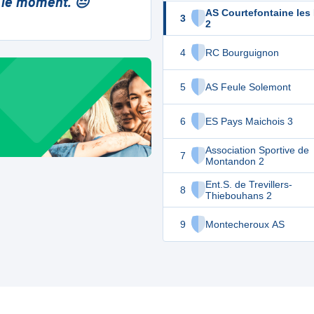
 le moment. 😔
AS Courtefontaine les 
3
2
4
RC Bourguignon
5
AS Feule Solemont
6
ES Pays Maichois 3
Association Sportive de
7
Montandon 2
Ent.S. de Trevillers-
8
Thiebouhans 2
9
Montecheroux AS