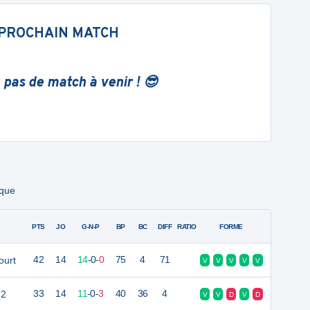
PROCHAIN MATCH
 pas de match à venir ! 😎
ique
PTS
JO
G-N-P
BP
BC
DIFF
RATIO
FORME
ourt
42
14
14
-
0
-
0
75
4
71
V
V
V
V
V
 2
33
14
11
-
0
-
3
40
36
4
V
V
D
V
D