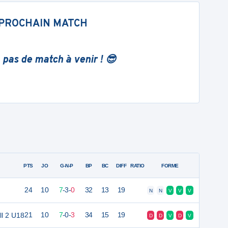
PROCHAIN MATCH
 pas de match à venir ! 😎
PTS
JO
G-N-P
BP
BC
DIFF
RATIO
FORME
24
10
7
-
3
-
0
32
13
19
N
N
V
V
V
ll 2 U18
21
10
7
-
0
-
3
34
15
19
D
D
V
D
V