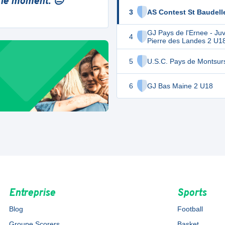
 le moment. 😔
3
AS Contest St Baudell
GJ Pays de l'Ernee - Juv
4
Pierre des Landes 2 U1
5
U.S.C. Pays de Montsur
6
GJ Bas Maine 2 U18
Entreprise
Sports
Blog
Football
Groupe Scorers
Basket