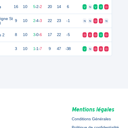
e
16
10
5
-
2
-
2
20
14
6
V
N
V
V
D
igne St
9
10
2
-
4
-
3
22
23
-1
N
N
D
D
N
8
s 2
8
10
3
-
0
-
6
17
22
-5
D
D
D
V
D
3
10
1
-
1
-
7
9
47
-38
V
N
D
D
D
Mentions légales
Conditions Générales
Politique de confidentialité