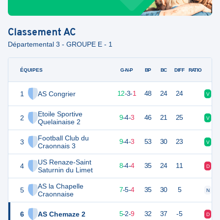
Classement
AC
Départemental 3 - GROUPE E - 1
ÉQUIPES
PTS
JO
G-N-P
BP
BC
DIFF
RATIO
1
AS Congrier
39
16
12
-
3
-
1
48
24
24
V
V
Etoile Sportive
2
31
16
9
-
4
-
3
46
21
25
V
V
Quelainaise 2
Football Club du
3
31
16
9
-
4
-
3
53
30
23
V
D
Craonnais 3
US Renaze-Saint
4
28
16
8
-
4
-
4
35
24
11
D
V
Saturnin du Limet
AS la Chapelle
5
26
16
7
-
5
-
4
35
30
5
N
N
Craonnaise
6
AS Chemaze 2
17
16
5
-
2
-
9
32
37
-5
D
N