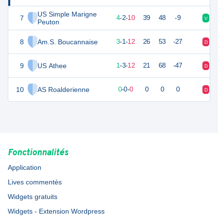
US Simple Marigne
7
14
16
4
-
2
-
10
39
48
-9
V
D
Peuton
8
Am.S. Boucannaise
10
16
3
-
1
-
12
26
53
-27
D
D
9
US Athee
6
16
1
-
3
-
12
21
68
-47
D
D
10
AS Roalderienne
0
0
0
-
0
-
0
0
0
0
D
V
Fonctionnalités
Application
Lives commentés
Widgets gratuits
Widgets - Extension Wordpress