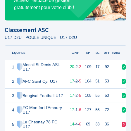
Activez l'espace de gestion
gratuitement pour votre club !
Classement
ASC
U17 D2U - POULE UNIQUE - U17 D2U
ÉQUIPES
PTS
JO
G-N-P
BP
BC
DIFF
RATIO
Mesnil St Denis ASL
1
62
24
20
-
2
-
2
109
17
92
V
V
U17
2
AFC Saint Cyr U17
53
24
17
-
2
-
5
104
51
53
V
D
3
Bougival Football U17
53
24
17
-
2
-
5
105
55
50
V
V
FC Montfort l'Amaury
4
52
24
17
-
1
-
6
127
55
72
V
V
U17
Le Chesnay 78 FC
5
46
24
14
-
4
-
6
69
33
36
D
V
U17