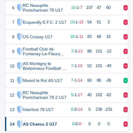
RC Neauphle
6
45
24
15
-
1
-
7
107
47
60
D
V
Pontchartrain 78 U17
7
Ecquevilly E.F.C. 2 U17
30
24
10
-
1
-
13
54
51
3
D
V
8
US Croissy U17
28
24
10
-
1
-
11
83
68
15
D
V
Football Club de
9
23
24
7
-
3
-
13
88
101
-13
D
V
Fontenay-Le-Fleury
U17
AS Montigny le
10
22
24
7
-
1
-
16
52
101
-49
D
D
Bretonneux Football 2
U17
11
Mesnil le Roi AS U17
20
24
7
-
1
-
14
60
86
-26
V
D
RC Neauphle
12
14
24
5
-
1
-
17
40
102
-62
D
D
Pontchartrain 78 2 U17
13
Interfoot 78 U17
-10
24
0
-
0
-
14
5
236
-231
D
D
14
AS Chatou 2 U17
0
0
0
-
0
-
0
0
0
0
D
D