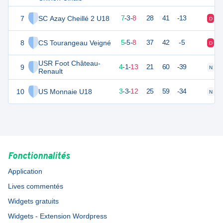
7
SC Azay Cheillé 2 U18
24
18
7
-
3
-
8
28
41
-13
D
D
8
CS Tourangeau Veigné
20
18
5
-
5
-
8
37
42
-5
D
D
USR Foot Château-
9
13
18
4
-
1
-
13
21
60
-39
N
V
Renault
10
US Monnaie U18
12
18
3
-
3
-
12
25
59
-34
N
D
Fonctionnalités
Application
Lives commentés
Widgets gratuits
Widgets - Extension Wordpress