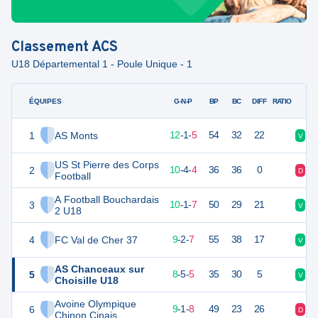
Classement
ACS
U18 Départemental 1 - Poule Unique - 1
ÉQUIPES
PTS
JO
G-N-P
BP
BC
DIFF
RATIO
1
AS Monts
37
18
12
-
1
-
5
54
32
22
V
V
US St Pierre des Corps
2
33
18
10
-
4
-
4
36
36
0
D
N
Football
A Football Bouchardais
3
31
18
10
-
1
-
7
50
29
21
V
V
2 U18
4
FC Val de Cher 37
29
18
9
-
2
-
7
55
38
17
V
N
AS Chanceaux sur
5
29
18
8
-
5
-
5
35
30
5
V
D
Choisille U18
Avoine Olympique
6
28
18
9
-
1
-
8
49
23
26
D
V
Chinon Cinais