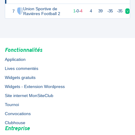
Union Sportive de
7
1
6
1
-
0
-
4
4
39
-35
-35
V
D
Ravières Football 2
Fonctionnalités
Application
Lives commentés
Widgets gratuits
Widgets - Extension Wordpress
Site internet MonSiteClub
Tournoi
Convocations
Clubhouse
Entreprise