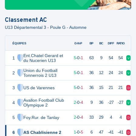
Classement
AC
U13 Départemental 3 - Poule G - Automne
ÉQUIPES
PTS
JO
G-N-P
BP
BC
DIFF
RATIO
Ent.Chatel Gerard et
1
15
6
5
-
0
-
1
63
9
54
54
V
D
du Nucerien U13
Union du Football
2
15
6
5
-
0
-
1
36
12
24
24
V
D
Tonnerrois 2 U13
3
US de Varennes
15
6
5
-
0
-
1
36
15
21
21
D
V
Avallon Football Club
4
6
6
2
-
0
-
4
9
36
-27
-27
V
D
Olympique 2
5
Foy.Rur. de Tanlay
6
6
2
-
0
-
4
33
29
4
4
D
V
6
AS Chablisienne 2
3
6
1
-
0
-
5
6
47
-41
-41
D
D