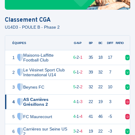
Classement
CGA
U14D3 - POULE B - Phase 2
ÉQUIPES
PTS
JO
G-N-P
BP
BC
DIFF
RATIO
Maisons-Laffitte
1
20
9
6
-
2
-
1
35
18
17
V
N
Football Club
Le Vésinet Sport Club
2
19
9
6
-
1
-
2
39
32
7
V
V
International U14
3
Beynes FC
17
9
5
-
2
-
2
32
22
10
V
V
AS Carrières
4
13
8
4
-
1
-
3
22
19
3
D
D
Grésillons 2
5
FC Maurecourt
13
9
4
-
1
-
4
41
46
-5
D
D
Carrières sur Seine US
6
11
9
3
-
2
-
4
19
22
-3
V
N
2