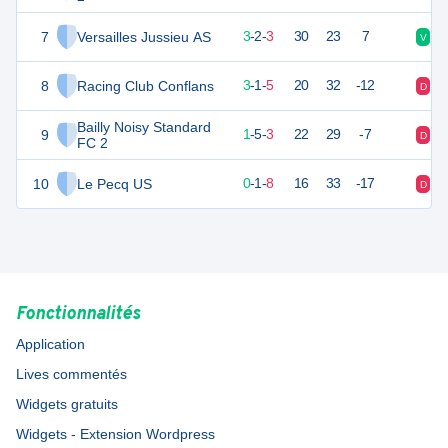
7
Versailles Jussieu AS
11
8
3
-
2
-
3
30
23
7
V
D
8
Racing Club Conflans
10
9
3
-
1
-
5
20
32
-12
D
V
Bailly Noisy Standard
9
8
9
1
-
5
-
3
22
29
-7
D
N
FC 2
10
Le Pecq US
1
9
0
-
1
-
8
16
33
-17
D
D
Fonctionnalités
Application
Lives commentés
Widgets gratuits
Widgets - Extension Wordpress