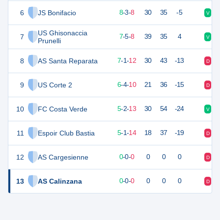
6
JS Bonifacio
46
20
8
-
3
-
8
30
35
-5
V
D
US Ghisonaccia
7
45
20
7
-
5
-
8
39
35
4
V
V
Prunelli
8
AS Santa Reparata
42
20
7
-
1
-
12
30
43
-13
D
D
9
US Corte 2
42
20
6
-
4
-
10
21
36
-15
D
D
10
FC Costa Verde
37
20
5
-
2
-
13
30
54
-24
V
D
11
Espoir Club Bastia
36
20
5
-
1
-
14
18
37
-19
D
D
12
AS Cargesienne
0
0
0
-
0
-
0
0
0
0
D
N
13
AS Calinzana
0
0
0
-
0
-
0
0
0
0
D
D