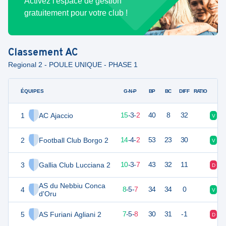
Activez l'espace de gestion
gratuitement pour votre club !
Classement
AC
Regional 2 - POULE UNIQUE - PHASE 1
ÉQUIPES
PTS
JO
G-N-P
BP
BC
DIFF
RATIO
1
AC Ajaccio
68
20
15
-
3
-
2
40
8
32
V
V
2
Football Club Borgo 2
66
20
14
-
4
-
2
53
23
30
V
V
3
Gallia Club Lucciana 2
53
20
10
-
3
-
7
43
32
11
D
V
AS du Nebbiu Conca
4
49
20
8
-
5
-
7
34
34
0
V
V
d'Oru
5
AS Furiani Agliani 2
46
20
7
-
5
-
8
30
31
-1
D
D