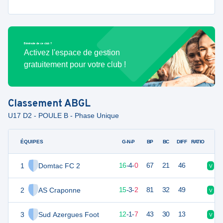
Bénévole de ce club ?
Activez l'espace de gestion
gratuitement pour votre club !
Classement
ABGL
U17 D2 - POULE B - Phase Unique
ÉQUIPES
PTS
JO
G-N-P
BP
BC
DIFF
RATIO
1
Domtac FC 2
52
20
16
-
4
-
0
67
21
46
V
V
2
AS Craponne
48
20
15
-
3
-
2
81
32
49
V
V
3
Sud Azergues Foot
35
20
12
-
1
-
7
43
30
13
V
V