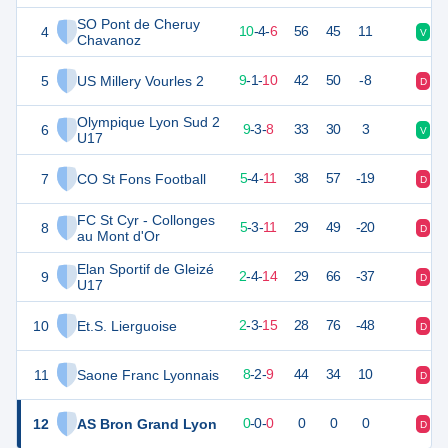
SO Pont de Cheruy
4
33
20
10
-
4
-
6
56
45
11
V
V
Chavanoz
5
US Millery Vourles 2
29
20
9
-
1
-
10
42
50
-8
D
V
Olympique Lyon Sud 2
6
29
20
9
-
3
-
8
33
30
3
V
D
U17
7
CO St Fons Football
19
20
5
-
4
-
11
38
57
-19
D
D
FC St Cyr - Collonges
8
16
19
5
-
3
-
11
29
49
-20
D
V
au Mont d'Or
Elan Sportif de Gleizé
9
9
20
2
-
4
-
14
29
66
-37
D
N
U17
10
Et.S. Lierguoise
9
20
2
-
3
-
15
28
76
-48
D
N
11
Saone Franc Lyonnais
26
19
8
-
2
-
9
44
34
10
D
D
12
AS Bron Grand Lyon
1
0
0
-
0
-
0
0
0
0
D
D