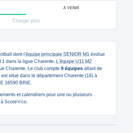
À VENIR
Charger plus
otball dont
l'équipe principale SENIOR M1
évolue
 1 dans la ligue Charente.
L'équipe U11 M2
gue Charente. Le club compte
9 équipes
allant de
l est situé dans le département Charente (16) à
RIE 16590 BRIE.
ssements et calendriers pour une ou plusieurs
à Score'n'co.