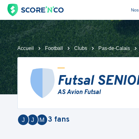
Nos 
Accueil
Football
Clubs
Pas-de-Calais
Futsal SENIO
AS Avion Futsal
3
fans
J
J
M