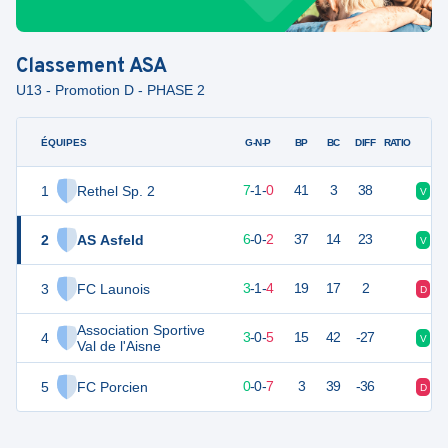
Classement
ASA
U13 - Promotion D - PHASE 2
ÉQUIPES
PTS
JO
G-N-P
BP
BC
DIFF
RATIO
1
Rethel Sp. 2
22
8
7
-
1
-
0
41
3
38
V
V
2
AS Asfeld
18
8
6
-
0
-
2
37
14
23
V
V
3
FC Launois
10
8
3
-
1
-
4
19
17
2
D
D
Association Sportive
4
9
8
3
-
0
-
5
15
42
-27
V
D
Val de l'Aisne
5
FC Porcien
-1
8
0
-
0
-
7
3
39
-36
D
D