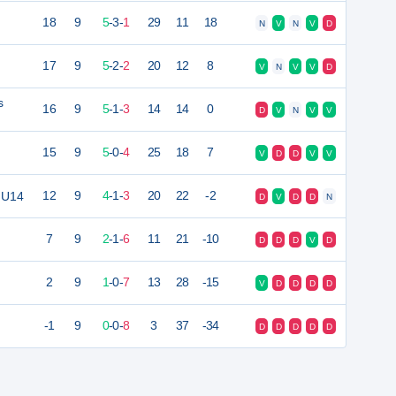
18
9
5
-
3
-
1
29
11
18
N
V
N
V
D
17
9
5
-
2
-
2
20
12
8
V
N
V
V
D
s
16
9
5
-
1
-
3
14
14
0
D
V
N
V
V
15
9
5
-
0
-
4
25
18
7
V
D
D
V
V
 U14
12
9
4
-
1
-
3
20
22
-2
D
V
D
D
N
7
9
2
-
1
-
6
11
21
-10
D
D
D
V
D
2
9
1
-
0
-
7
13
28
-15
V
D
D
D
D
-1
9
0
-
0
-
8
3
37
-34
D
D
D
D
D