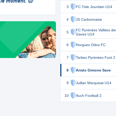
 le moment. 😔
3
FC l'Isle Jourdain U14
4
JS Carbonnaise
FC Pyrénées Vallées de
5
Gaves U14
6
Horgues Odos FC
7
Tarbes Pyrénées Foot 2
8
Arrats Gimone Save
9
Juillan Marquisat U14
10
Auch Football 2