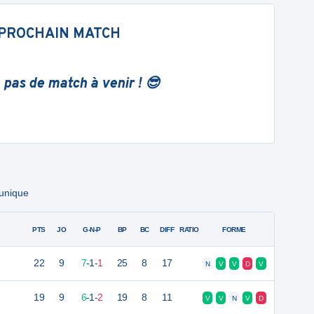
PROCHAIN MATCH
 pas de match à venir ! 😎
 unique
PTS
JO
G-N-P
BP
BC
DIFF
RATIO
FORME
22
9
7
-
1
-
1
25
8
17
N
V
V
D
V
19
9
6
-
1
-
2
19
8
11
V
V
N
V
D