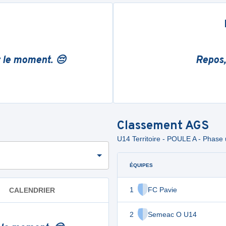
r le moment. 😔
Repos,
Classement
AGS
U14 Territoire - POULE A - Phase
ÉQUIPES
1
FC Pavie
CALENDRIER
2
Semeac O U14