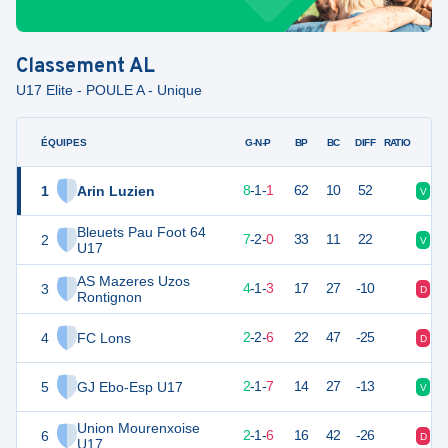
Classement
AL
U17 Elite - POULE A - Unique
ÉQUIPES
PTS
JO
G-N-P
BP
BC
DIFF
RATIO
1
Arin Luzien
25
10
8
-
1
-
1
62
10
52
V
V
Bleuets Pau Foot 64
2
23
9
7
-
2
-
0
33
11
22
V
V
U17
AS Mazeres Uzos
3
12
9
4
-
1
-
3
17
27
-10
D
D
Rontignon
4
FC Lons
8
10
2
-
2
-
6
22
47
-25
D
D
5
GJ Ebo-Esp U17
7
10
2
-
1
-
7
14
27
-13
V
D
Union Mourenxoise
6
6
10
2
-
1
-
6
16
42
-26
D
D
U17