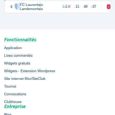
FC Laurentais
6
4
10
1
-
1
-
8
11
48
-37
D
D
Landemontais
Fonctionnalités
Application
Lives commentés
Widgets gratuits
Widgets - Extension Wordpress
Site internet MonSiteClub
Tournoi
Convocations
Clubhouse
Entreprise
Blog