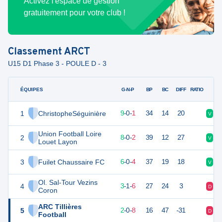
Activez l'espace de gestion
gratuitement pour votre club !
Classement
ARCT
U15 D1 Phase 3 - POULE D - 3
ÉQUIPES
PTS
JO
G-N-P
BP
BC
DIFF
RATIO
1
ChristopheSéguinière
27
10
9
-
0
-
1
34
14
20
V
V
Union Football Loire
2
24
10
8
-
0
-
2
39
12
27
V
V
Louet Layon
3
Fuilet Chaussaire FC
18
10
6
-
0
-
4
37
19
18
V
V
Ol. Sal-Tour Vezins
4
10
10
3
-
1
-
6
27
24
3
D
D
Coron
ARC Tillières
5
6
10
2
-
0
-
8
16
47
-31
D
D
Football