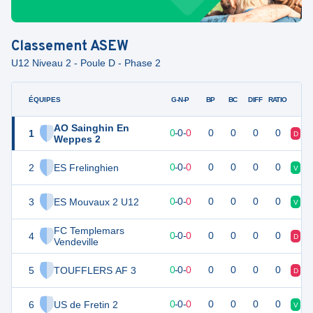
Classement
ASEW
U12 Niveau 2 - Poule D - Phase 2
ÉQUIPES
PTS
JO
G-N-P
BP
BC
DIFF
RATIO
AO Sainghin En
1
0
0
0
-
0
-
0
0
0
0
0
D
V
Weppes 2
2
ES Frelinghien
0
0
0
-
0
-
0
0
0
0
0
V
V
3
ES Mouvaux 2 U12
0
0
0
-
0
-
0
0
0
0
0
V
N
FC Templemars
4
0
0
0
-
0
-
0
0
0
0
0
D
D
Vendeville
5
TOUFFLERS AF 3
0
0
0
-
0
-
0
0
0
0
0
D
D
6
US de Fretin 2
0
0
0
-
0
-
0
0
0
0
0
V
V