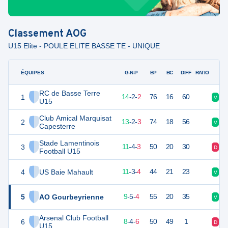
Classement
AOG
U15 Elite - POULE ELITE BASSE TE - UNIQUE
ÉQUIPES
PTS
JO
G-N-P
BP
BC
DIFF
RATIO
RC de Basse Terre
1
62
18
14
-
2
-
2
76
16
60
V
V
U15
Club Amical Marquisat
2
59
18
13
-
2
-
3
74
18
56
V
V
Capesterre
Stade Lamentinois
3
55
18
11
-
4
-
3
50
20
30
D
D
Football U15
4
US Baie Mahault
54
18
11
-
3
-
4
44
21
23
V
V
5
AO Gourbeyrienne
50
18
9
-
5
-
4
55
20
35
V
D
Arsenal Club Football
6
46
18
8
-
4
-
6
50
49
1
D
D
U15