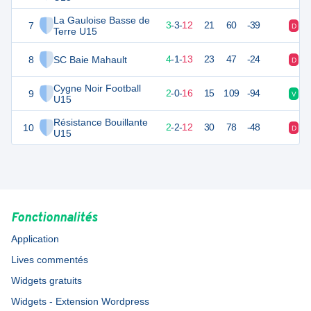
La Gauloise Basse de
7
30
18
3
-
3
-
12
21
60
-39
D
D
Terre U15
8
SC Baie Mahault
30
18
4
-
1
-
13
23
47
-24
D
V
Cygne Noir Football
9
24
18
2
-
0
-
16
15
109
-94
V
D
U15
Résistance Bouillante
10
23
18
2
-
2
-
12
30
78
-48
D
N
U15
Fonctionnalités
Application
Lives commentés
Widgets gratuits
Widgets - Extension Wordpress