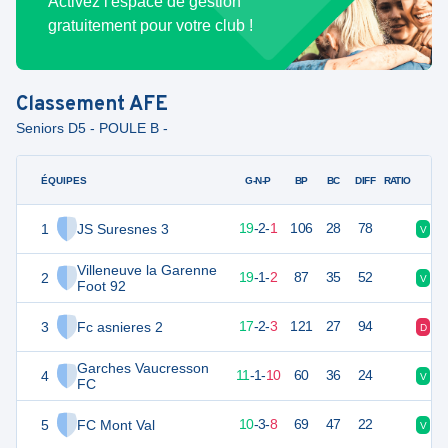
Activez l'espace de gestion
gratuitement pour votre club !
Classement
AFE
Seniors D5 - POULE B -
ÉQUIPES
PTS
JO
G-N-P
BP
BC
DIFF
RATIO
1
JS Suresnes 3
58
22
19
-
2
-
1
106
28
78
V
V
Villeneuve la Garenne
2
58
22
19
-
1
-
2
87
35
52
V
V
Foot 92
3
Fc asnieres 2
52
22
17
-
2
-
3
121
27
94
D
V
Garches Vaucresson
4
32
22
11
-
1
-
10
60
36
24
V
D
FC
5
FC Mont Val
32
22
10
-
3
-
8
69
47
22
V
V