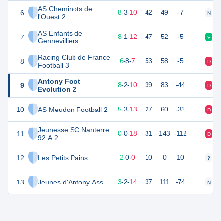
AS Cheminots de
6
27
21
8
-
3
-
10
42
49
-7
N
D
l'Ouest 2
AS Enfants de
7
25
21
8
-
1
-
12
47
52
-5
V
D
Gennevilliers
Racing Club de France
8
25
21
6
-
8
-
7
53
58
-5
D
D
Football 3
Antony Foot
9
24
22
8
-
2
-
10
39
83
-44
D
D
Evolution 2
10
AS Meudon Football 2
18
21
5
-
3
-
13
27
60
-33
D
N
Jeunesse SC Nanterre
11
-3
20
0
-
0
-
18
31
143
-112
D
D
92 A 2
12
Les Petits Pains
6
2
2
-
0
-
0
10
0
10
?
?
13
Jeunes d'Antony Ass.
6
24
3
-
2
-
14
37
111
-74
N
D