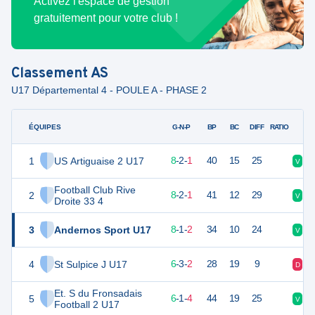
Activez l'espace de gestion
gratuitement pour votre club !
Classement
AS
U17 Départemental 4 - POULE A - PHASE 2
ÉQUIPES
PTS
JO
G-N-P
BP
BC
DIFF
RATIO
1
US Artiguaise 2 U17
26
11
8
-
2
-
1
40
15
25
V
V
Football Club Rive
2
25
11
8
-
2
-
1
41
12
29
V
N
Droite 33 4
3
Andernos Sport U17
25
11
8
-
1
-
2
34
10
24
V
V
4
St Sulpice J U17
21
11
6
-
3
-
2
28
19
9
D
V
Et. S du Fronsadais
5
19
11
6
-
1
-
4
44
19
25
V
V
Football 2 U17