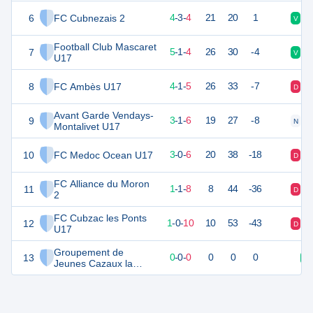
6
FC Cubnezais 2
14
11
4
-
3
-
4
21
20
1
V
D
Football Club Mascaret
7
14
11
5
-
1
-
4
26
30
-4
V
D
U17
8
FC Ambès U17
12
11
4
-
1
-
5
26
33
-7
D
V
Avant Garde Vendays-
9
9
11
3
-
1
-
6
19
27
-8
N
V
Montalivet U17
10
FC Medoc Ocean U17
7
11
3
-
0
-
6
20
38
-18
D
D
FC Alliance du Moron
11
3
11
1
-
1
-
8
8
44
-36
D
D
2
FC Cubzac les Ponts
12
3
11
1
-
0
-
10
10
53
-43
D
D
U17
Groupement de
13
0
0
0
-
0
-
0
0
0
0
V
Jeunes Cazaux la
Teste 2 U17