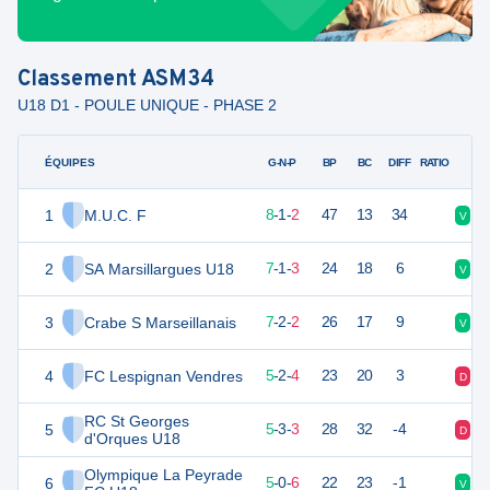
Classement
ASM34
U18 D1 - POULE UNIQUE - PHASE 2
ÉQUIPES
PTS
JO
G-N-P
BP
BC
DIFF
RATIO
1
M.U.C. F
31
11
8
-
1
-
2
47
13
34
V
V
2
SA Marsillargues U18
28
11
7
-
1
-
3
24
18
6
V
D
3
Crabe S Marseillanais
26
11
7
-
2
-
2
26
17
9
V
V
4
FC Lespignan Vendres
23
11
5
-
2
-
4
23
20
3
D
D
RC St Georges
5
23
11
5
-
3
-
3
28
32
-4
D
V
d'Orques U18
Olympique La Peyrade
6
21
11
5
-
0
-
6
22
23
-1
V
V