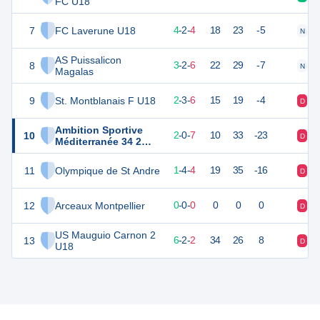
FC U18
7
FC Laverune U18
18
11
4
-
2
-
4
18
23
-5
N
D
AS Puissalicon
8
17
11
3
-
2
-
6
22
29
-7
N
D
Magalas
9
St. Montblanais F U18
14
11
2
-
3
-
6
15
19
-4
D
D
Ambition Sportive
10
4
11
2
-
0
-
7
10
33
-23
D
D
Méditerranée 34 2
U18
11
Olympique de St Andre
5
11
1
-
4
-
4
19
35
-16
D
D
12
Arceaux Montpellier
0
0
0
-
0
-
0
0
0
0
D
D
US Mauguio Carnon 2
13
19
11
6
-
2
-
2
34
26
8
D
V
U18