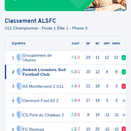
Classement
ALSFC
U11 Championnat - Poule 1 Élite 1 - Phase 3
ÉQUIPES
PTS
JO
G-N-P
BP
BC
DIFF
RATIO
Groupement de
1
22
10
7
-
1
-
2
23
11
12
12
V
V
l'Auzon
Ambert Livradois Sud
2
21
10
6
-
3
-
1
20
12
8
8
V
V
Football Club
3
AS Montferrand 2 U11
15
10
4
-
3
-
3
21
18
3
3
D
N
4
Clermont Foot 63 2
12
10
3
-
3
-
4
17
14
3
3
N
D
5
CS Pont du Chateau 2
8
10
2
-
2
-
6
8
19
-11
-11
N
D
6
FC Riomois
5
10
1
-
2
-
7
10
25
-15
-15
D
N