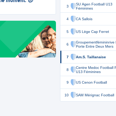
 le moment. 😔
SU Agen Football U13
3
Féminines
4
CA Sallois
5
US Lège Cap Ferret
Groupementfémininrive 
6
Porte Entre Deux Mers
7
Am.S. Taillanaise
Centre Medoc Football 
8
U13 Féminines
9
US Cenon Football
10
SAM Mérignac Football