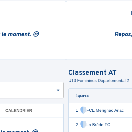
r le moment. 😔
Repos,
Classement
AT
U13 Féminines Départemental 2
ÉQUIPES
1
FCE Mérignac Arlac
CALENDRIER
2
La Brède FC