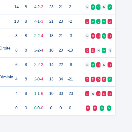
14
8
4
-
2
-
2
23
21
2
N
V
V
N
V
13
8
4
-
1
-
3
21
23
-2
D
V
V
V
D
8
8
2
-
2
-
4
18
21
-3
N
D
D
V
D
Droite
8
8
2
-
2
-
4
10
29
-19
D
D
N
V
N
6
8
2
-
2
-
2
14
22
-8
N
V
D
N
D
Féminin
4
8
2
-
0
-
4
13
34
-21
D
D
D
D
V
4
8
1
-
1
-
6
10
33
-23
D
N
D
D
D
0
0
0
-
0
-
0
0
0
0
D
D
V
V