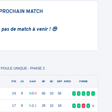
PROCHAIN MATCH
 pas de match à venir ! 😎
 - POULE UNIQUE - PHASE 2
PTS
JO
G-N-P
BP
BC
DIFF
RATIO
FORME
24
8
8
-
0
-
0
66
10
56
V
V
V
V
V
17
8
5
-
2
-
1
28
10
18
V
V
D
V
N